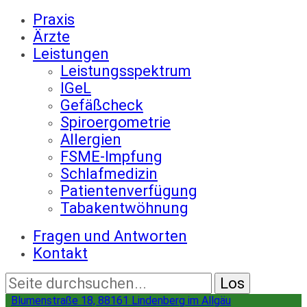
Praxis
Ärzte
Leistungen
Leistungsspektrum
IGeL
Gefäßcheck
Spiroergometrie
Allergien
FSME-Impfung
Schlafmedizin
Patientenverfügung
Tabakentwöhnung
Fragen und Antworten
Kontakt
Blumenstraße 18, 88161 Lindenberg im Allgäu