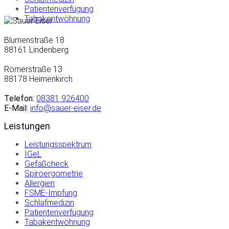
Patientenverfügung
Tabakentwöhnung
Blumenstraße 18
88161 Lindenberg
Römerstraße 13
88178 Heimenkirch
Telefon:
08381 926400
E-Mail:
info@sauer-eiser.de
Leistungen
Leistungsspektrum
IGeL
Gefäßcheck
Spiroergometrie
Allergien
FSME-Impfung
Schlafmedizin
Patientenverfügung
Tabakentwöhnung