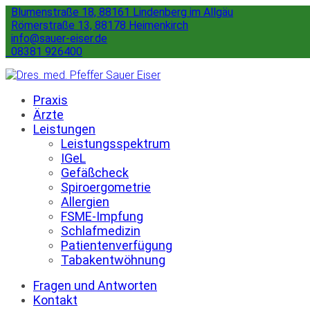
Blumenstraße 18, 88161 Lindenberg im Allgäu
Römerstraße 13, 88178 Heimenkirch
info@sauer-eiser.de
08381 926400
Praxis
Ärzte
Leistungen
Leistungsspektrum
IGeL
Gefäßcheck
Spiroergometrie
Allergien
FSME-Impfung
Schlafmedizin
Patientenverfügung
Tabakentwöhnung
Fragen und Antworten
Kontakt