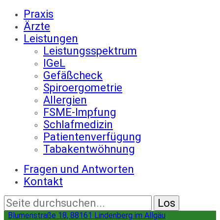
Praxis
Ärzte
Leistungen
Leistungsspektrum
IGeL
Gefäßcheck
Spiroergometrie
Allergien
FSME-Impfung
Schlafmedizin
Patientenverfügung
Tabakentwöhnung
Fragen und Antworten
Kontakt
Blumenstraße 18, 88161 Lindenberg im Allgäu