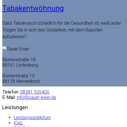
Tabakentwöhnung
Dass Tabakrauch schädlich für die Gesundheit ist, weiß jeder.
Tragen Sie in sich den Gedanken, mit dem Rauchen
aufzuhören?
Blumenstraße 18
88161 Lindenberg
Römerstraße 13
88178 Heimenkirch
Telefon:
08381 926400
E-Mail:
info@sauer-eiser.de
Leistungen
Leistungsspektrum
IGeL