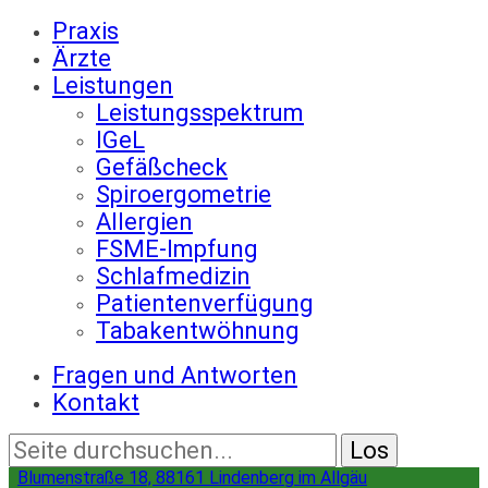
Praxis
Ärzte
Leistungen
Leistungsspektrum
IGeL
Gefäßcheck
Spiroergometrie
Allergien
FSME-Impfung
Schlafmedizin
Patientenverfügung
Tabakentwöhnung
Fragen und Antworten
Kontakt
Blumenstraße 18, 88161 Lindenberg im Allgäu